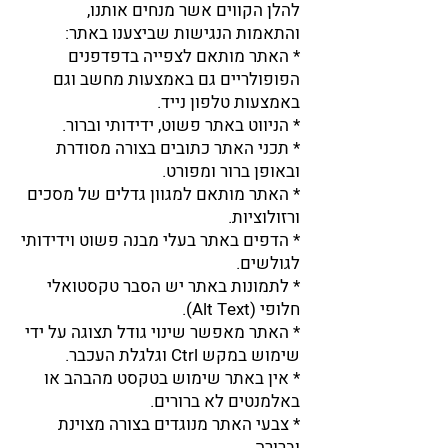
​להלן הקווים אשר מנחים אותנו,
והתאמות הנגישות שביצענו באתר:
* האתר מותאם לצפייה בדפדפנים
הפופולריים גם באמצעות מחשב וגם
באמצעות טלפון נייד.
* הניווט באתר פשוט, ידידותי וברור.
* תכני האתר כתובים בצורה מסודרת
ובאופן ברור ומפורט.
* האתר מותאם למגוון גדלים של מסכים
ורזולוציות.
* הדפים באתר בעלי מבנה פשוט וידידותי
לגולשים.
* לתמונות באתר יש הסבר טקסטואלי
חלופי (Alt Text).
* האתר מאפשר שינוי גודל תצוגה על ידי
שימוש במקש Ctrl וגלגלת העכבר.
* אין באתר שימוש בטקסט מהבהב או
באלמנטים לא ברורים.
* צבעי האתר מנוגדים בצורה מצוינת
וברורה.